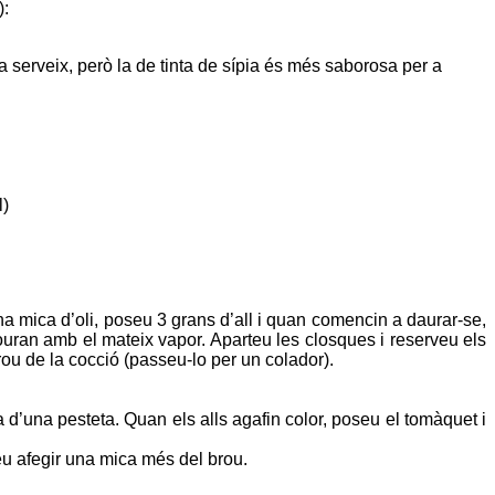
):
 serveix, però la de tinta de sípia és més saborosa per a
l)
 mica d’oli, poseu 3 grans d’all i quan comencin a daurar-se,
uran amb el mateix vapor. Aparteu les closques i reserveu els
ou de la cocció (passeu-lo per un colador).
nta d’una pesteta. Quan els alls agafin color, poseu el tomàquet i
deu afegir una mica més del brou.