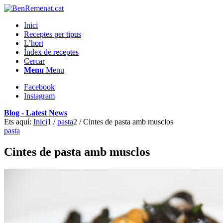
Inici
Receptes per tipus
L’hort
Índex de receptes
Cercar
Menu
Menu
Facebook
Instagram
Blog - Latest News
Ets aquí:
Inici
1
/
pasta
2
/
Cintes de pasta amb musclos
pasta
Cintes de pasta amb musclos