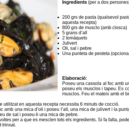
Ingredients
(per a dos persones
200 grs de pasta (qualsevol pasta
aquesta recepta)
800 grs de musclo (amb closca)
5
grans
d’all
2 tomàquets
Julivert
Oli, sal i pebre
Una punteta de pesteta (opciona
Elaboració
:
Poseu una cassola al foc amb una
poseu els musclos i tapeu. Es co
musclos. Feu el mateix amb el br
e utilitzat en aquesta recepta necessita 6 minuts de cocció.
foc amb una mica d’oli i poseu l’all, una mica de julivert i la pu
eu de sal i poseu-li una mica de pebre.
 voltes per a que es mesclen tots els ingredients. Si fa falta, po
trinxat.