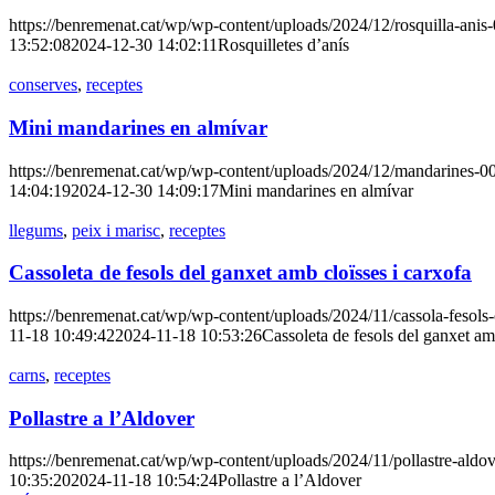
https://benremenat.cat/wp/wp-content/uploads/2024/12/rosquilla-anis-
13:52:08
2024-12-30 14:02:11
Rosquilletes d’anís
conserves
,
receptes
Mini mandarines en almívar
https://benremenat.cat/wp/wp-content/uploads/2024/12/mandarines-00
14:04:19
2024-12-30 14:09:17
Mini mandarines en almívar
llegums
,
peix i marisc
,
receptes
Cassoleta de fesols del ganxet amb cloïsses i carxofa
https://benremenat.cat/wp/wp-content/uploads/2024/11/cassola-fesols-
11-18 10:49:42
2024-11-18 10:53:26
Cassoleta de fesols del ganxet am
carns
,
receptes
Pollastre a l’Aldover
https://benremenat.cat/wp/wp-content/uploads/2024/11/pollastre-aldov
10:35:20
2024-11-18 10:54:24
Pollastre a l’Aldover