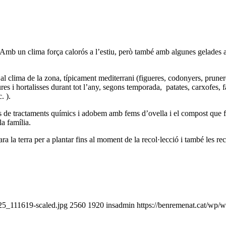
b un clima força calorós a l’estiu, però també amb algunes gelades a l’
 al clima de la zona, típicament mediterrani (figueres, codonyers, pruner
 i hortalisses durant tot l’any, segons temporada, patates, carxofes, fav
. ).
s de tractaments químics i adobem amb fems d’ovella i el compost que fem
a família.
a la terra per a plantar fins al moment de la recol·lecció i també les re
25_111619-scaled.jpg
2560
1920
insadmin
https://benremenat.cat/wp/