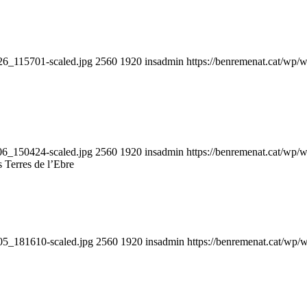
26_115701-scaled.jpg
2560
1920
insadmin
https://benremenat.cat/wp
06_150424-scaled.jpg
2560
1920
insadmin
https://benremenat.cat/wp
 Terres de l’Ebre
05_181610-scaled.jpg
2560
1920
insadmin
https://benremenat.cat/wp