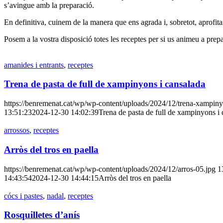
s’avingue amb la preparació.
En definitiva, cuinem de la manera que ens agrada i, sobretot, aprofita
Posem a la vostra disposició totes les receptes per si us animeu a prepa
amanides i entrants
,
receptes
Trena de pasta de full de xampinyons i cansalada
https://benremenat.cat/wp/wp-content/uploads/2024/12/trena-xampin
13:51:23
2024-12-30 14:02:39
Trena de pasta de full de xampinyons i
arrossos
,
receptes
Arròs del tros en paella
https://benremenat.cat/wp/wp-content/uploads/2024/12/arros-05.jpg
1
14:43:54
2024-12-30 14:44:15
Arròs del tros en paella
cócs i pastes
,
nadal
,
receptes
Rosquilletes d’anís