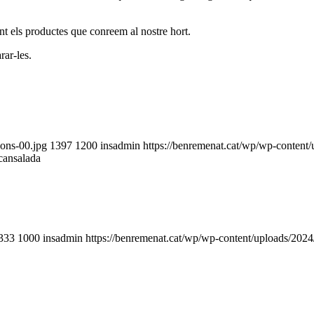
nt els productes que conreem al nostre hort.
rar-les.
yons-00.jpg
1397
1200
insadmin
https://benremenat.cat/wp/wp-content
 cansalada
333
1000
insadmin
https://benremenat.cat/wp/wp-content/uploads/202