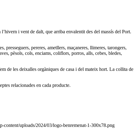
hivern i vent de dalt, que arriba envalentit des del massís del Port.
es, presseguers, pereres, ametllers, maçaneres, llimeres, tarongers,
es, pèsols, cols, enciams, coliflors, porros, alls, cebes, bledes,
 de les deixalles orgàniques de casa i del mateix hort. La collita de
ceptes relacionades en cada producte.
wp-content/uploads/2024/03/logo-benremenat-1-300x78.png