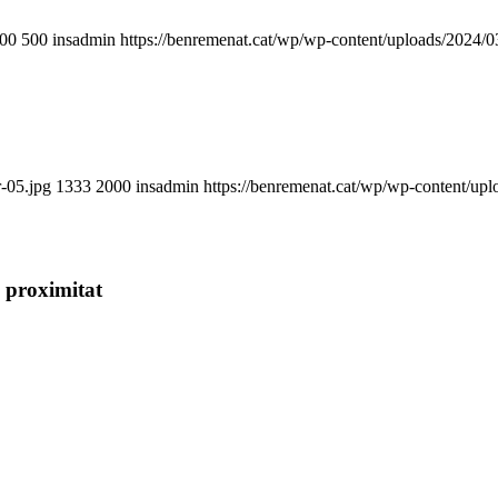
00
500
insadmin
https://benremenat.cat/wp/wp-content/uploads/2024/
r-05.jpg
1333
2000
insadmin
https://benremenat.cat/wp/wp-content/up
 proximitat