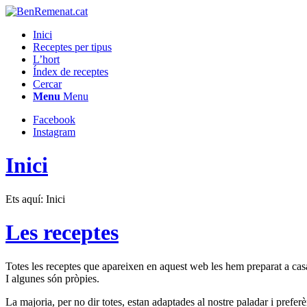
Inici
Receptes per tipus
L’hort
Índex de receptes
Cercar
Menu
Menu
Facebook
Instagram
Inici
Ets aquí:
Inici
Les receptes
Totes les receptes que apareixen en aquest web les hem preparat a casa 
I algunes són pròpies.
La majoria, per no dir totes, estan adaptades al nostre paladar i prefe