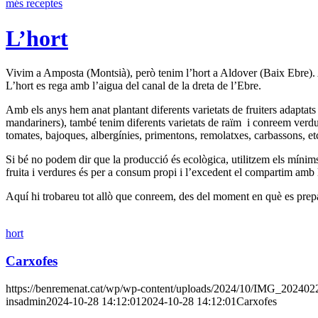
més receptes
L’hort
Vivim a Amposta (Montsià), però tenim l’hort a Aldover (Baix Ebre). Am
L’hort es rega amb l’aigua del canal de la dreta de l’Ebre.
Amb els anys hem anat plantant diferents varietats de fruiters adaptats
mandariners), també tenim diferents varietats de raïm i conreem verdures
tomates, bajoques, albergínies, primentons, remolatxes, carbassons, etc
Si bé no podem dir que la producció és ecològica, utilitzem els mínim
fruita i verdures és per a consum propi i l’excedent el compartim amb l
Aquí hi trobareu tot allò que conreem, des del moment en què es prepar
hort
Carxofes
https://benremenat.cat/wp/wp-content/uploads/2024/10/IMG_202402
insadmin
2024-10-28 14:12:01
2024-10-28 14:12:01
Carxofes