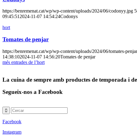
https://benremenat.cat/wp/wp-content/uploads/2024/06/codonyy.jpg
5
09:45:51
2024-11-07 14:54:24
Codonys
hort
Tomates de penjar
https://benremenat.cat/wp/wp-content/uploads/2024/06/tomates-penja
14:38:10
2024-11-07 14:56:20
Tomates de penjar
més entrades de l’hort
La cuina de sempre amb productes de temporada i de
Segueix-nos a Facebook
Facebook
Instagram