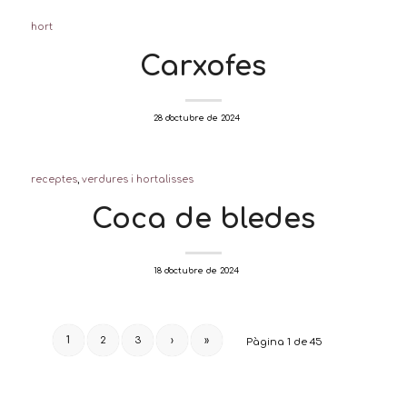
hort
Carxofes
/
28 d'octubre de 2024
receptes
,
verdures i hortalisses
Coca de bledes
/
18 d'octubre de 2024
1
2
3
›
»
Pàgina 1 de 45