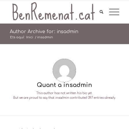
Author Archive for: insadmin
Ets aquí:
Inici
/
insadmin
Quant a
insadmin
This author has not written his bio yet.
But we are proud to say that
insadmin
contributed 397 entries already.