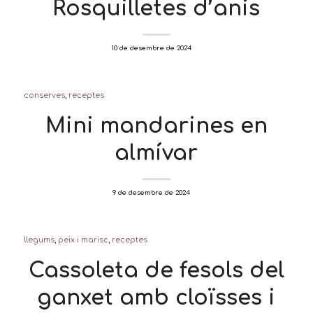
Rosquilletes d’anís
/
10 de desembre de 2024
conserves
,
receptes
Mini mandarines en
almívar
/
9 de desembre de 2024
llegums
,
peix i marisc
,
receptes
Cassoleta de fesols del
ganxet amb cloïsses i