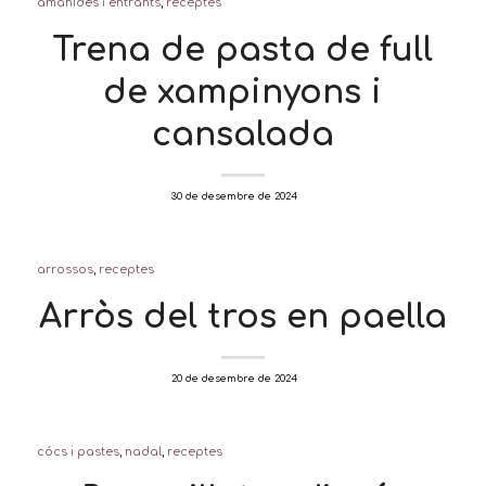
amanides i entrants
,
receptes
Trena de pasta de full
de xampinyons i
cansalada
/
30 de desembre de 2024
arrossos
,
receptes
Arròs del tros en paella
/
20 de desembre de 2024
cócs i pastes
,
nadal
,
receptes