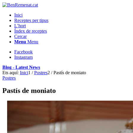
Inici
Receptes per tipus
L’hort
Índex de receptes
Cercar
Menu
Menu
Facebook
Instagram
Blog - Latest News
Ets aquí:
Inici
1
/
Postres
2
/
Pastís de moniato
Postres
Pastís de moniato