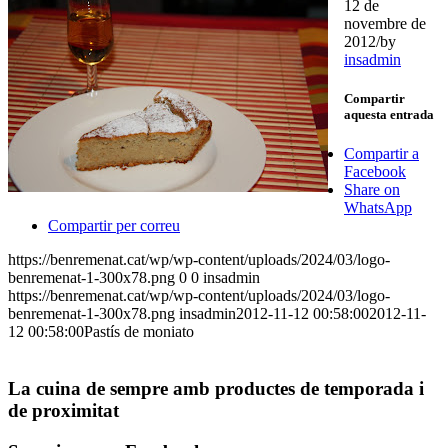
12 de
novembre de
2012
/
by
insadmin
Compartir
aquesta entrada
Compartir a
Facebook
Share on
WhatsApp
Compartir per correu
https://benremenat.cat/wp/wp-content/uploads/2024/03/logo-
benremenat-1-300x78.png
0
0
insadmin
https://benremenat.cat/wp/wp-content/uploads/2024/03/logo-
benremenat-1-300x78.png
insadmin
2012-11-12 00:58:00
2012-11-
12 00:58:00
Pastís de moniato
La cuina de sempre amb productes de temporada i
de proximitat