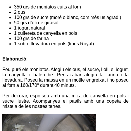
350 grs de moniatos cuits al forn
2 ous
100 grs de sucre (morè o blanc, com més us agradi)
50 grs d’oli de girasol
1 iogurt natural
1 cullereta de canyella en pols
100 grs de farina
1 sobre llevadura en pols (tipus Royal)
Elaboració
:
Feu puré els moniatos. Afegiu els ous, el sucre, l’oli, el iogurt,
la canyella i bateu bé. Per acabar afegiu la farina i la
llevadura. Poseu la massa en un motlle engreixat i ho poseu
al forn a 160/170º durant 40 minuts.
Per decorar, espolseu amb una mica de canyella en pols i
sucre llustre. Acompanyeu el pastís amb una copeta de
mistela de les nostres terres.