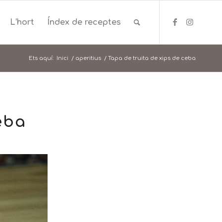
L’hort
Índex de receptes
Ets aquí:
Inici
/
aperitius
/
Tapa de truita de xips de ceba
eba