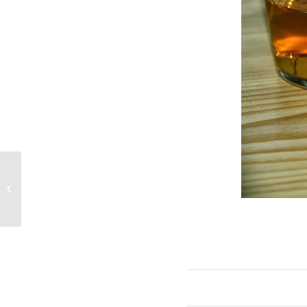
Espaguettis amb salsa pesto