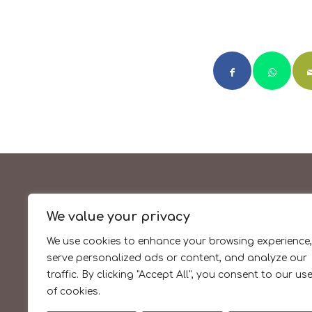
We value your privacy
La cuina de sempre amb
We use cookies to enhance your browsing experience,
productes de temporada
serve personalized ads or content, and analyze our
i de proximitat
traffic. By clicking "Accept All", you consent to our us
of cookies.