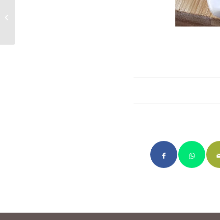
Torradeta de
samfaina amb
formatge gratinat