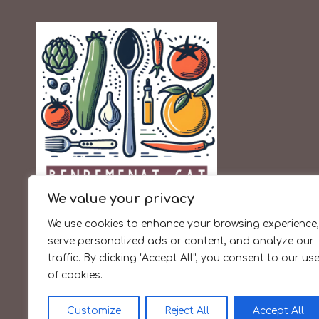
We value your privacy
We use cookies to enhance your browsing experience,
serve personalized ads or content, and analyze our
La cuina de sempre amb
traffic. By clicking "Accept All", you consent to our us
productes de temporada
i de proximitat
of cookies.
Customize
Reject All
Accept All