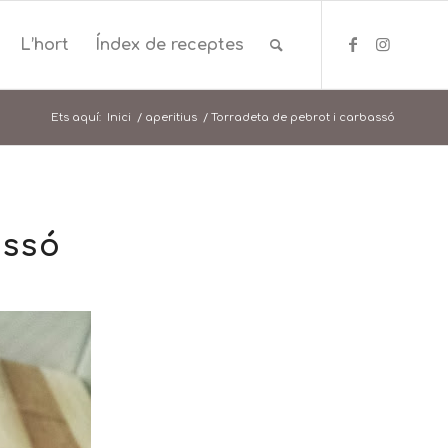
L’hort
Índex de receptes
Ets aquí:
Inici
/
aperitius
/
Torradeta de pebrot i carbassó
assó