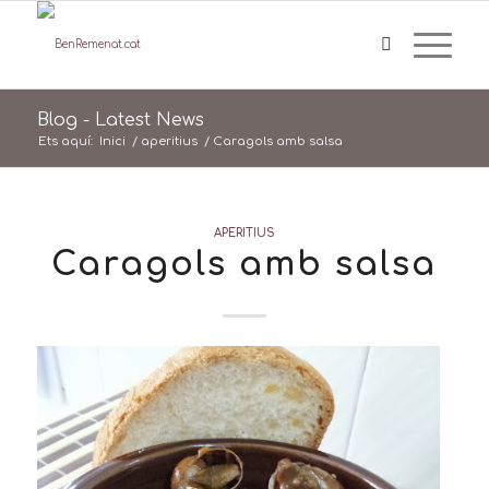
Blog - Latest News
Ets aquí:
Inici
/
aperitius
/
Caragols amb salsa
APERITIUS
Caragols amb salsa