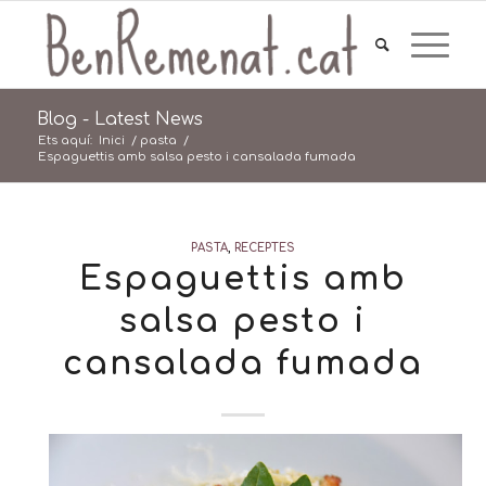
Blog - Latest News
Ets aquí:
Inici
/
pasta
/
Espaguettis amb salsa pesto i cansalada fumada
PASTA
,
RECEPTES
Espaguettis amb
salsa pesto i
cansalada fumada