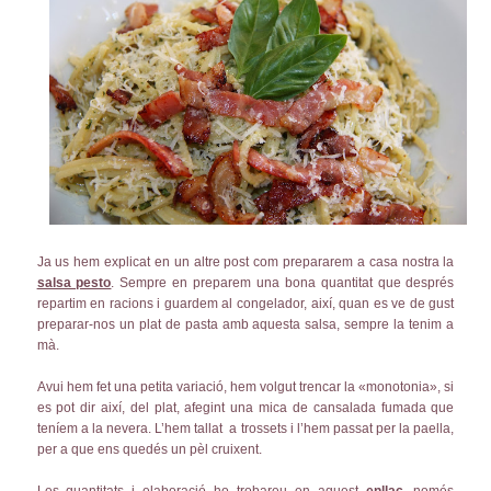
Ja us hem explicat en un altre post com prepararem a casa nostra la
salsa pesto
. Sempre en preparem una bona quantitat que després
repartim en racions i guardem al congelador, així, quan es ve de gust
preparar-nos un plat de pasta amb aquesta salsa, sempre la tenim a
mà.
Avui hem fet una petita variació, hem volgut trencar la «monotonia», si
es pot dir així, del plat, afegint una mica de cansalada fumada que
teníem a la nevera. L’hem tallat a trossets i l’hem passat per la paella,
per a que ens quedés un pèl cruixent.