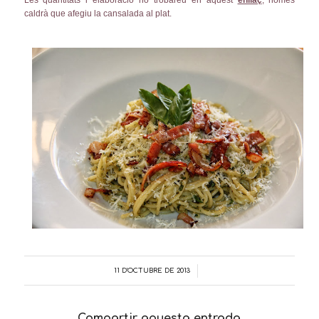
Les quantitats i elaboració ho trobareu en aquest
enllaç
, només
caldrà que afegiu la cansalada al plat.
11 D'OCTUBRE DE 2013
/
Compartir aquesta entrada