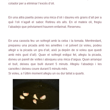
colador per a eliminar l’excés d’oli.
En una altra paella poseu una mica d’oli i daureu els grans d’all per a
què l’oli n’agafi el sabor. Retireu els alls. En el mateix oli, fregiu
l’abadejo que prèviament haurem enfarinat. Reserveu.
En una cassola feu un sofregit amb la ceba i la tomata. Mentrestant,
prepareu una picada amb les ametlles i el julivert (si voleu, podeu
afegir a la picada un gra d’all, això ja depèn de si voleu que quedi
amb més gust d’all). Quan el sofregit estigui fet, afegiu la picada,
doneu un parell de voltes i aboqueu una mica d’aigua. Quan arranqui
el bull, deixeu que bulli durant 5 minuts. Afegiiu l’abadejo i les
carxofes i deixeu coure durant 5 minuts més.
Si voleu, a l’últim moment afegiu un ou dur tallat a quarts.