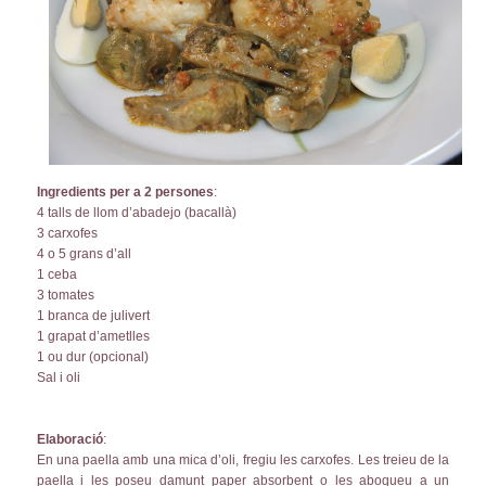
Ingredients per a 2 persones
:
4 talls de llom d’abadejo (bacallà)
3 carxofes
4 o 5 grans d’all
1 ceba
3 tomates
1 branca de julivert
1 grapat d’ametlles
1 ou dur (opcional)
Sal i oli
Elaboració
:
En una paella amb una mica d’oli, fregiu les carxofes. Les treieu de la
paella i les poseu damunt paper absorbent o les aboqueu a un