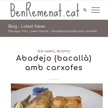
Blog - Latest News
Ets aquí:
Inici
/
peix i marisc
/
Abadejo (bacallà) amb carxofes
PEIX I MARISC
,
RECEPTES
Abadejo (bacallà)
amb carxofes