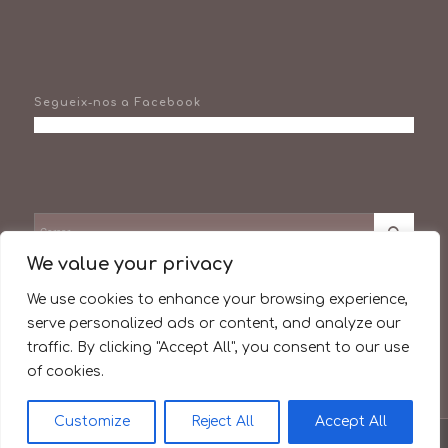
Segueix-nos a Facebook
We value your privacy
Facebook
We use cookies to enhance your browsing experience,
serve personalized ads or content, and analyze our
Instagram
traffic. By clicking "Accept All", you consent to our use
of cookies.
Customize
Reject All
Accept All
© Copyright -
BenRemenat.cat
-
Enfold Theme by Kriesi