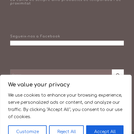
proximitat
Segueix-nos a Facebook
We value your privacy
Facebook
We use cookies to enhance your browsing experience,
serve personalized ads or content, and analyze our
Instagram
traffic. By clicking "Accept All", you consent to our use
of cookies.
Customize
Reject All
Accept All