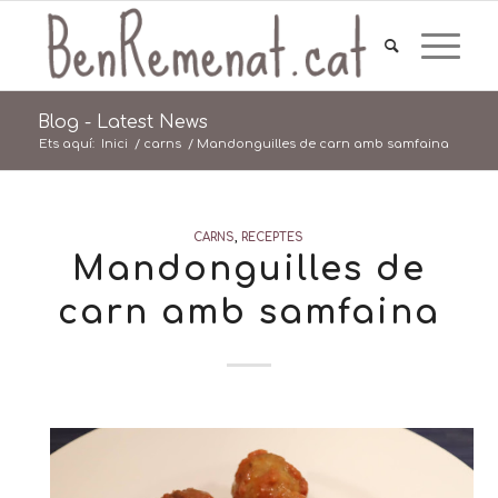
Blog - Latest News
Ets aquí:
Inici
/
carns
/
Mandonguilles de carn amb samfaina
CARNS
,
RECEPTES
Mandonguilles de
carn amb samfaina