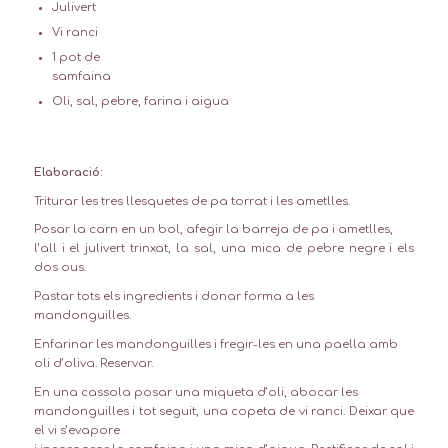
Julivert
Vi ranci
1 pot de
samfaina
Oli, sal, pebre, farina i aigua
Elaboració:
Triturar les tres llesquetes de pa torrat i les ametlles.
Posar la carn en un bol, afegir la barreja de pa i ametlles,
l’all i el julivert trinxat, la sal, una mica de pebre negre i els
dos ous.
Pastar tots els ingredients i donar forma a les
mandonguilles.
Enfarinar les mandonguilles i fregir-les en una paella amb
oli d’oliva. Reservar.
En una cassola posar una miqueta d’oli, abocar les
mandonguilles i tot seguit, una copeta de vi ranci. Deixar que
el vi s’evapore