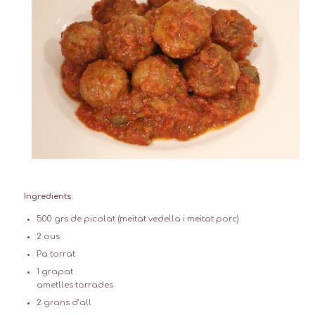
Ingredients:
500 grs de picolat (meitat vedella i meitat porc)
2 ous
Pa torrat
1 grapat
ametlles torrades
2 grans d’all