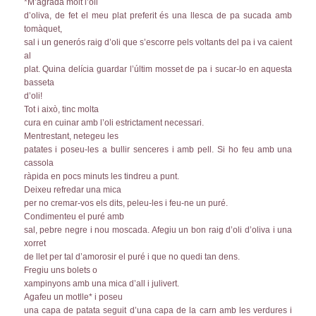
*M’agrada molt l’oli
d’oliva, de fet el meu plat preferit és una llesca de pa sucada amb
tomàquet,
sal i un generós raig d’oli que s’escorre pels voltants del pa i va caient
al
plat. Quina delícia guardar l’últim mosset de pa i sucar-lo en aquesta
basseta
d’oli!
Tot i això, tinc molta
cura en cuinar amb l’oli estrictament necessari.
Mentrestant, netegeu les
patates i poseu-les a bullir senceres i amb pell. Si ho feu amb una
cassola
ràpida en pocs minuts les tindreu a punt.
Deixeu refredar una mica
per no cremar-vos els dits, peleu-les i feu-ne un puré.
Condimenteu el puré amb
sal, pebre negre i nou moscada. Afegiu un bon raig d’oli d’oliva i una
xorret
de llet per tal d’amorosir el puré i que no quedi tan dens.
Fregiu uns bolets o
xampinyons amb una mica d’all i julivert.
Agafeu un motlle* i poseu
una capa de patata seguit d’una capa de la carn amb les verdures i