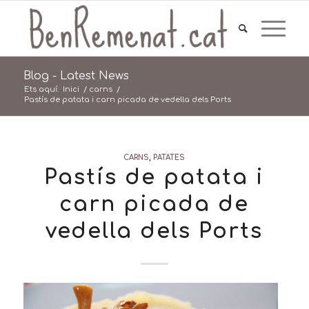
Blog - Latest News
Ets aquí:
Inici
/
carns
/
Pastís de patata i carn picada de vedella dels Ports
CARNS
,
PATATES
Pastís de patata i
carn picada de
vedella dels Ports