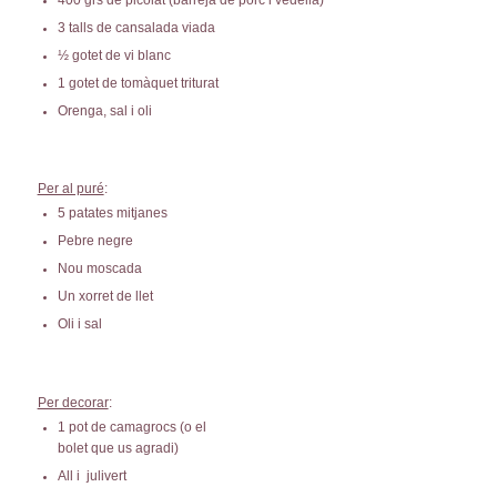
3 talls de cansalada viada
½ gotet de vi blanc
1 gotet de tomàquet triturat
Orenga, sal i oli
Per al puré
:
5 patates mitjanes
Pebre negre
Nou moscada
Un xorret de llet
Oli i sal
Per decorar
:
1 pot de camagrocs (o el
bolet que us agradi)
All i julivert