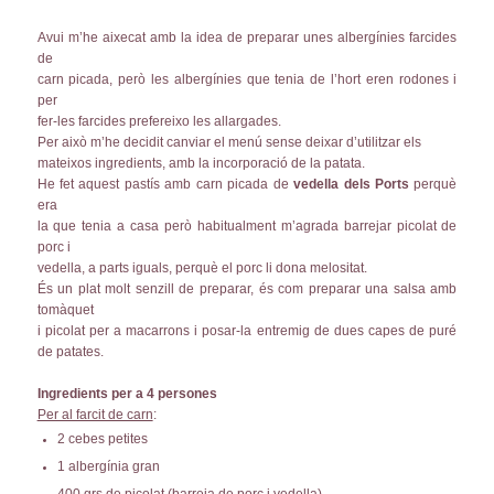
Avui m’he aixecat amb la idea de preparar unes albergínies farcides
de
carn picada, però les albergínies que tenia de l’hort eren rodones i
per
fer-les farcides prefereixo les allargades.
Per això m’he decidit canviar el menú sense deixar d’utilitzar els
mateixos ingredients, amb la incorporació de la patata.
He fet aquest pastís amb carn picada de
vedella dels Ports
perquè
era
la que tenia a casa però habitualment m’agrada barrejar picolat de
porc i
vedella, a parts iguals, perquè el porc li dona melositat.
És un plat molt senzill de preparar, és com preparar una salsa amb
tomàquet
i picolat per a macarrons i posar-la entremig de dues capes de puré
de patates.
Ingredients per a 4 persones
Per al farcit de carn
:
2 cebes petites
1 albergínia gran
400 grs de picolat (barreja de porc i vedella)