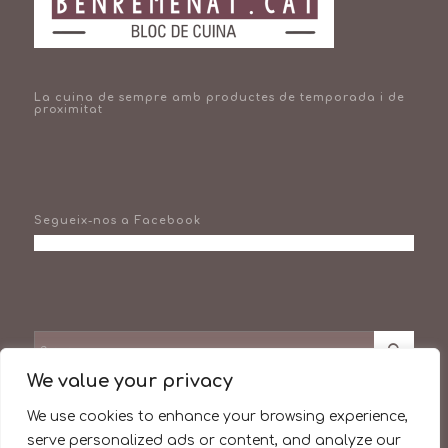
La cuina de sempre amb productes de temporada i de
proximitat
Segueix-nos a Facebook
We value your privacy
We use cookies to enhance your browsing experience,
Facebook
serve personalized ads or content, and analyze our
Instagram