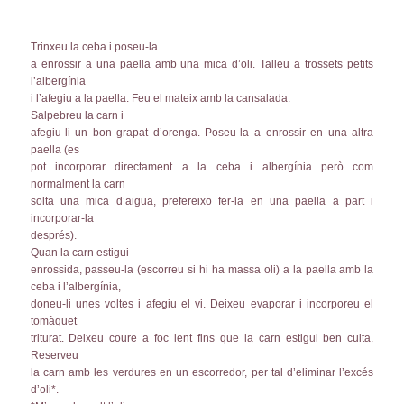
Trinxeu la ceba i poseu-la
a enrossir a una paella amb una mica d’oli. Talleu a trossets petits
l’albergínia
i l’afegiu a la paella. Feu el mateix amb la cansalada.
Salpebreu la carn i
afegiu-li un bon grapat d’orenga. Poseu-la a enrossir en una altra
paella (es
pot incorporar directament a la ceba i albergínia però com
normalment la carn
solta una mica d’aigua, prefereixo fer-la en una paella a part i
incorporar-la
després).
Quan la carn estigui
enrossida, passeu-la (escorreu si hi ha massa oli) a la paella amb la
ceba i l’albergínia,
doneu-li unes voltes i afegiu el vi. Deixeu evaporar i incorporeu el
tomàquet
triturat. Deixeu coure a foc lent fins que la carn estigui ben cuita.
Reserveu
la carn amb les verdures en un escorredor, per tal d’eliminar l’excés
d’oli*.