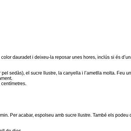
n color dauradet i deixeu-la reposar unes hores, inclús si és d’una
pel sedàs), el sucre llustre, la canyella i l’ametlla molta. Feu 
ament.
 centímetres.
remin. Per acabar, espolseu amb sucre llustre. També els podeu
ll de dies.