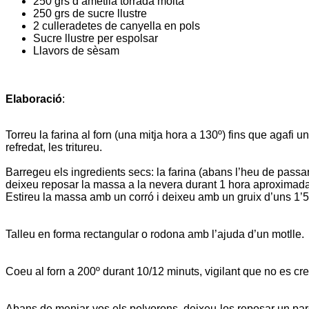
250 grs d’ametlla torrada molta
250 grs de sucre llustre
2 culleradetes de canyella en pols
Sucre llustre per espolsar
Llavors de sèsam
Elaboració
:
Torreu la farina al forn (una mitja hora a 130º) fins que agafi u
refredat, les tritureu.
Barregeu els ingredients secs: la farina (abans l’heu de passar 
deixeu reposar la massa a la nevera durant 1 hora aproximad
Estireu la massa amb un corró i deixeu amb un gruix d’uns 1’5
Talleu en forma rectangular o rodona amb l’ajuda d’un motlle.
Coeu al forn a 200º durant 10/12 minuts, vigilant que no es c
Abans de menjar-vos els polvorons, deixeu-los reposar un pare