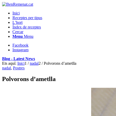
Inici
Receptes per tipus
L’hort
Índex de receptes
Cercar
Menu
Menu
Facebook
Instagram
Blog - Latest News
Ets aquí:
Inici
1
/
nadal
2
/
Polvorons d’ametlla
nadal
,
Postres
Polvorons d’ametlla