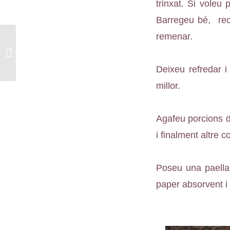
trinxat. Si voleu
Barregeu bé, rect
remenar.
Carquinyols de
tomàquets secs
Deixeu refredar i
millor.
Agafeu porcions d
i finalment altre 
Poseu una paella 
paper absorvent i