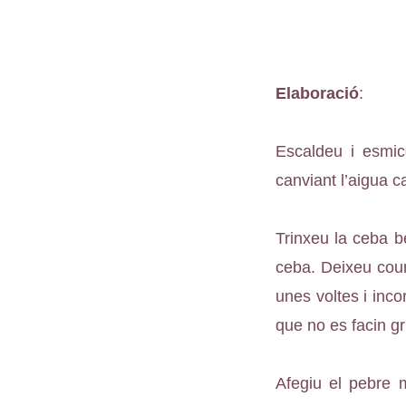
Elaboració
:
Escaldeu i esmic
canviant l’aigua c
Trinxeu la ceba b
ceba. Deixeu cour
unes voltes i inco
que no es facin gr
Afegiu el pebre m