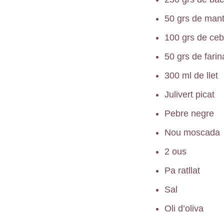
50 grs de man
100 grs de ce
50 grs de farin
300 ml de llet
Julivert picat
Pebre negre
Nou moscada
2 ous
Pa ratllat
Sal
Oli d’oliva