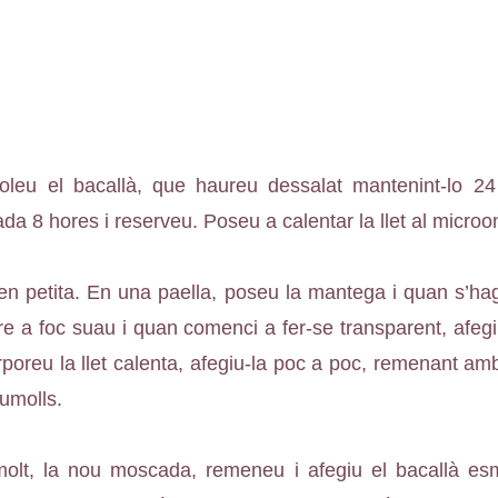
oleu el bacallà, que haureu dessalat mantenint-lo 24
ada 8 hores i reserveu. Poseu a calentar la llet al microo
en petita. En una paella, poseu la mantega i quan s’hagi
e a foc suau i quan comenci a fer-se transparent, afegi
rporeu la llet calenta, afegiu-la poc a poc, remenant am
umolls.
olt, la nou moscada, remeneu i afegiu el bacallà esmic