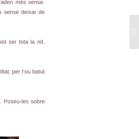
agraden més sense.
és sense deixar de
t ser tota la nit,
at, per l’ou batut
s. Poseu-les sobre