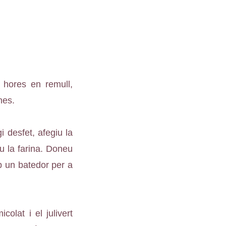
 hores en remull,
nes.
 desfet, afegiu la
u la farina. Doneu
b un batedor per a
olat i el julivert