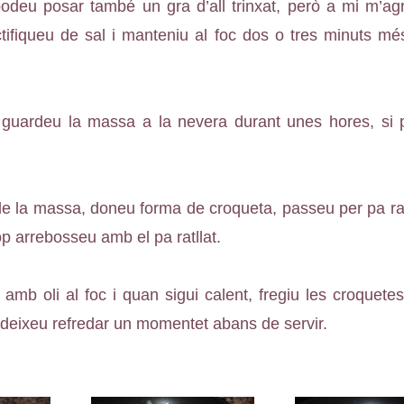
 podeu posar també un gra d’all trinxat, però a mi m’
ifiqueu de sal i manteniu al foc dos o tres minuts m
 guardeu la massa a la nevera durant unes hores, si po
e la massa, doneu forma de croqueta, passeu per pa ratll
cop arrebosseu amb el pa ratllat.
amb oli al foc i quan sigui calent, fregiu les croquete
 deixeu refredar un momentet abans de servir.