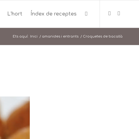
L’hort
Índex de receptes
Ets aquí:
Inici
/
amanides i entrants
/
Croquetes de bacallà