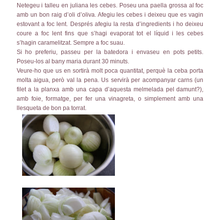
Netegeu i talleu en juliana les cebes. Poseu una paella grossa al foc
amb un bon raig d’oli d’oliva. Afegiu les cebes i deixeu que es vagin
estovant a foc lent. Després afegiu la resta d’ingredients i ho deixeu
coure a foc lent fins que s’hagi evaporat tot el líquid i les cebes
s’hagin caramelitzat. Sempre a foc suau.
Si ho preferiu, passeu per la batedora i envaseu en pots petits.
Poseu-los al bany maria durant 30 minuts.
Veure-ho que us en sortirà molt poca quantitat, perquè la ceba porta
molta aigua, però val la pena. Us servirà per acompanyar carns (un
filet a la planxa amb una capa d’aquesta melmelada pel damunt?),
amb foie, formatge, per fer una vinagreta, o simplement amb una
llesqueta de bon pa torrat.
.