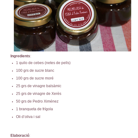
Ingredients
:
1 quilo de cebes (netes de pells)
100 grs de sucre blanc
100 grs de sucre moré
25 grs de vinagre balsàmic
25 grs de vinagre de Xerès
50 grs de Pedro Ximénez
1 branqueta de frígola
Oli d’oliva i sal
Elaboració
: