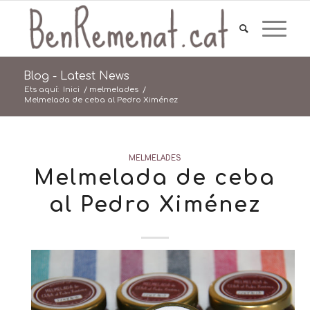
Blog - Latest News
Ets aquí:
Inici
/
melmelades
/
Melmelada de ceba al Pedro Ximénez
MELMELADES
Melmelada de ceba
al Pedro Ximénez