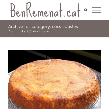
Archive for category: cócs i pastes
Ets aquí:
Inici
/
cócs i pastes