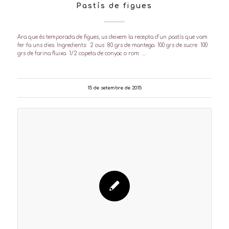
Pastís de figues
Ara que és temporada de figues, us deixem la recepta d’un pastís que vam
fer fa uns dies. Ingredients: 2 ous 80 grs de mantega 100 grs de sucre 100
grs de farina fluixa 1/2 copeta de conyac o rom …
15 de setembre de 2015