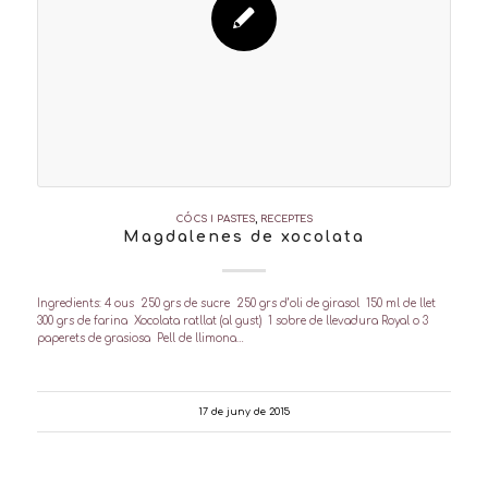
CÓCS I PASTES
,
RECEPTES
Magdalenes de xocolata
Ingredients: 4 ous 250 grs de sucre 250 grs d’oli de girasol 150 ml de llet
300 grs de farina Xocolata ratllat (al gust) 1 sobre de llevadura Royal o 3
paperets de grasiosa Pell de llimona…
17 de juny de 2015