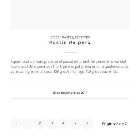
CÓCS I PASTES
,
RECEPTES
Pastís de pera
Aquest pastís el vam preparar el passat estiu, amb les peres de la varietat
"blanquilla" de la perera de l'hort, però es pot preparar amb qualsevol altra
varietat. Ingredients: 3 ous 120 grs de mantega 150 grs de sucre 150…
25 de novembre de 2014
‹
1
2
3
4
›
»
Pàgina 2 de 7