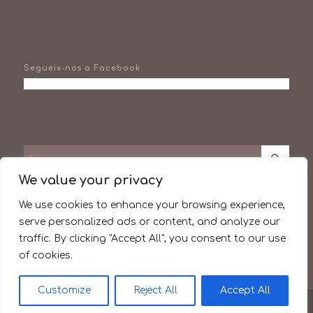
Segueix-nos a Facebook
We value your privacy
We use cookies to enhance your browsing experience,
Facebook
serve personalized ads or content, and analyze our
Instagram
traffic. By clicking "Accept All", you consent to our use
of cookies.
Customize
Reject All
Accept All
© Copyright -
BenRemenat.cat
-
Enfold Theme by Kriesi