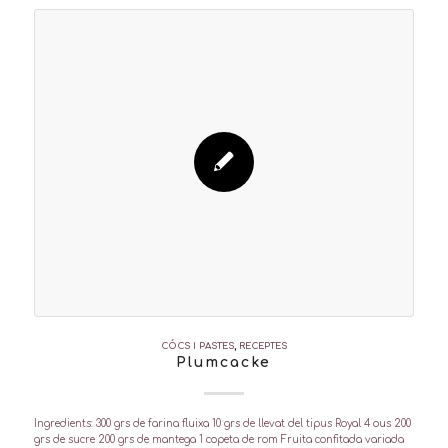
CÓCS I PASTES
,
RECEPTES
Plumcacke
Ingredients: 300 grs de farina fluixa 10 grs de llevat del tipus Royal 4 ous 200
grs de sucre 200 grs de mantega 1 copeta de rom Fruita confitada variada