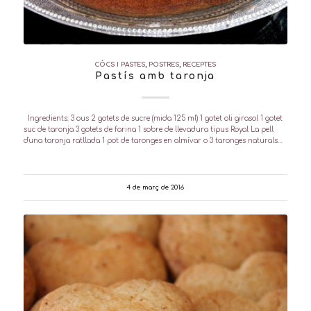
CÓCS I PASTES
,
POSTRES
,
RECEPTES
Pastís amb taronja
Ingredients: 3 ous 2 gotets de sucre (mida 125 ml) 1 gotet oli girasol 1 gotet
suc de taronja 3 gotets de farina 1 sobre de llevadura tipus Royal La pell
d'una taronja ratllada 1 pot de taronges en almívar o 3 taronges naturals…
4 de març de 2016