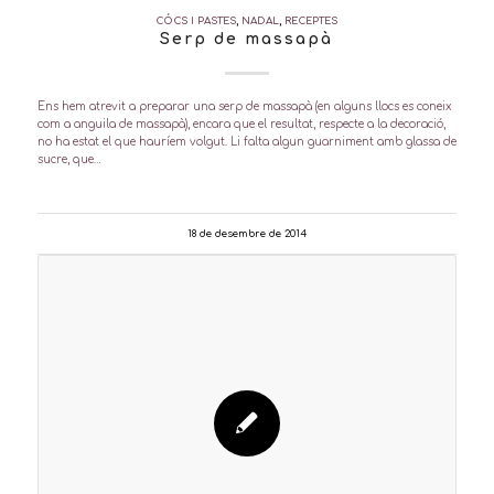
CÓCS I PASTES
,
NADAL
,
RECEPTES
Serp de massapà
Ens hem atrevit a preparar una serp de massapà (en alguns llocs es coneix
com a anguila de massapà), encara que el resultat, respecte a la decoració,
no ha estat el que hauríem volgut. Li falta algun guarniment amb glassa de
sucre, que…
18 de desembre de 2014