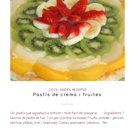
CÓCS I PASTES
,
RECEPTES
Pastís de crema i fruites
Un pastís que agradarà a tothom i molt fàcil de preparar. Ingredients: 1
làmina de pasta de full. 1 ou per a pintar la massa. Fruita: préssec i pera en
almívar, plàtan, kiwi i maduixes. Crema pastissera. Gelatina. Per…