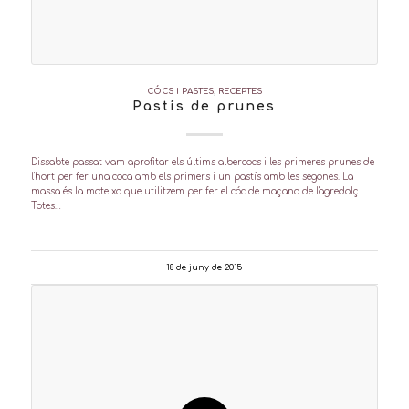
CÓCS I PASTES
,
RECEPTES
Pastís de prunes
Dissabte passat vam aprofitar els últims albercocs i les primeres prunes de
l'hort per fer una coca amb els primers i un pastís amb les segones. La
massa és la mateixa que utilitzem per fer el cóc de maçana de l'agredolç.
Totes…
18 de juny de 2015