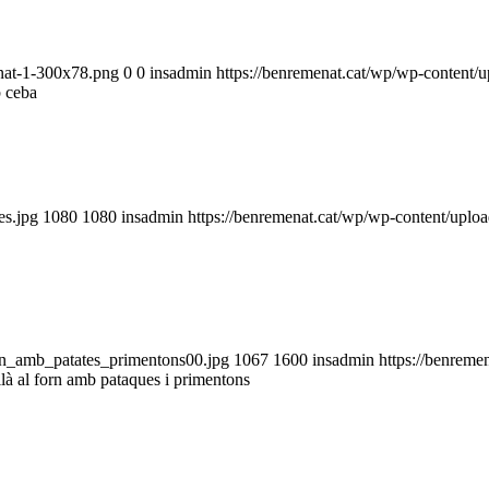
enat-1-300x78.png
0
0
insadmin
https://benremenat.cat/wp/wp-content
b ceba
es.jpg
1080
1080
insadmin
https://benremenat.cat/wp/wp-content/upl
orn_amb_patates_primentons00.jpg
1067
1600
insadmin
https://benreme
là al forn amb pataques i primentons