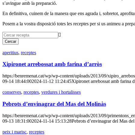
s’avingue amb la preparació.
En definitiva, cuinem de la manera que ens agrada i, sobretot, aprofita
Posem a la vostra disposició totes les receptes per si us animeu a prepa

aperitius
,
receptes
Xipironet arrebossat amb farina d’arròs
https://benremenat.cat/wp/wp-content/uploads/2013/09/xipiro_arrebo
09-14 18:44:00
2024-11-12 11:24:45
Xipironet arrebossat amb farina d
conserves
,
receptes
,
verdures i hortalisses
Pebrots d’envinagrar del Mas del Molinàs
https://benremenat.cat/wp/wp-content/uploads/2013/09/primentons_e
09-13 18:31:00
2024-11-14 15:13:28
Pebrots d’envinagrar del Mas de
peix i marisc
,
receptes