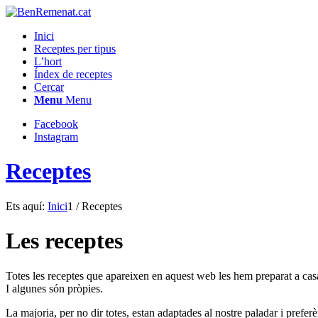
Inici
Receptes per tipus
L’hort
Índex de receptes
Cercar
Menu
Menu
Facebook
Instagram
Receptes
Ets aquí:
Inici
1
/
Receptes
Les receptes
Totes les receptes que apareixen en aquest web les hem preparat a casa 
I algunes són pròpies.
La majoria, per no dir totes, estan adaptades al nostre paladar i prefe