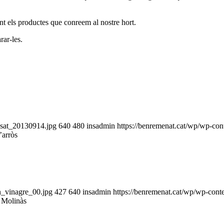
nt els productes que conreem al nostre hort.
rar-les.
ssat_20130914.jpg
640
480
insadmin
https://benremenat.cat/wp/wp-co
’arròs
n_vinagre_00.jpg
427
640
insadmin
https://benremenat.cat/wp/wp-con
l Molinàs