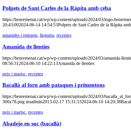
Polpets de Sant Carles de la Ràpita amb ceba
https://benremenat.cat/wp/wp-content/uploads/2024/03/logo-benrem
20:43:00
2024-06-14 14:54:53
Polpets de Sant Carles de la Ràpita am
amanides i entrants
,
llegums
,
receptes
Amanida de llenties
https://benremenat.cat/wp/wp-content/uploads/2024/03/amanida-llenti
08:56:31
2024-06-10 14:22:13
Amanida de llenties
peix i marisc
,
receptes
Bacallà al forn amb pataques i primentons
https://benremenat.cat/wp/wp-content/uploads/2024/03/bacalla_al_f
300x78.png
insadmin
2013-02-17 15:31:53
2024-06-10 14:20:38
Bacal
peix i marisc
,
receptes
Abadejo en suc (bacallà)