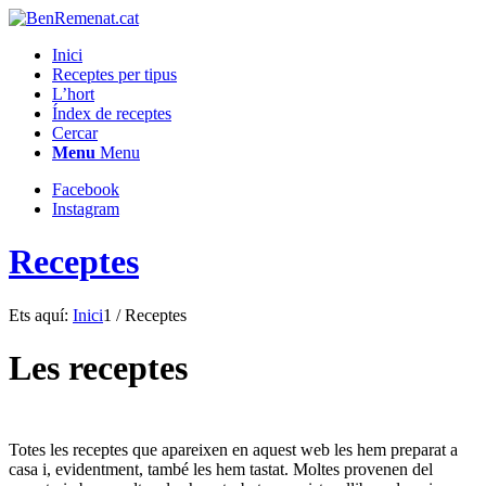
Inici
Receptes per tipus
L’hort
Índex de receptes
Cercar
Menu
Menu
Facebook
Instagram
Receptes
Ets aquí:
Inici
1
/
Receptes
Les receptes
Totes les receptes que apareixen en aquest web les hem preparat a
casa i, evidentment, també les hem tastat. Moltes provenen del