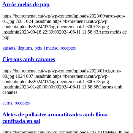
Arròs melós de pop
https://benremenat.cat/wp/wp-content/uploads/2023/09/arros-pop-
01.jpg
768
1024
insadmin
https://benremenat.cat/wp/wp-
content/uploads/2024/03/logo-benremenat-1-300x78.png
insadmin
2023-09-18 22:30:00
2024-06-11 11:58:43
Arròs melós de
pop
guisats
,
llegums
,
peix i marisc
,
receptes
Cigrons amb cananes
https://benremenat.cat/wp/wp-content/uploads/2023/01/cigrons-
00.jpg
1024
807
insadmin
https://benremenat.cat/wp/wp-
content/uploads/2024/03/logo-benremenat-1-300x78.png
insadmin
2023-01-20 00:00:00
2024-06-11 11:58:58
Cigrons amb
cananes
carns
,
receptes
Aletes de pollastre aromatitzades amb llima
confitada en sal
https://benremenat.cat/wp/wp-content/uploads/2022/11/aletes-00.jpg