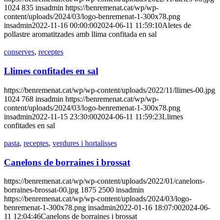
1024
835
insadmin
https://benremenat.cat/wp/wp-
content/uploads/2024/03/logo-benremenat-1-300x78.png
insadmin
2022-11-16 00:00:00
2024-06-11 11:59:10
Aletes de
pollastre aromatitzades amb llima confitada en sal
conserves
,
receptes
Llimes confitades en sal
https://benremenat.cat/wp/wp-content/uploads/2022/11/llimes-00.jpg
1024
768
insadmin
https://benremenat.cat/wp/wp-
content/uploads/2024/03/logo-benremenat-1-300x78.png
insadmin
2022-11-15 23:30:00
2024-06-11 11:59:23
Llimes
confitades en sal
pasta
,
receptes
,
verdures i hortalisses
Canelons de borraines i brossat
https://benremenat.cat/wp/wp-content/uploads/2022/01/canelons-
borraines-brossat-00.jpg
1875
2500
insadmin
https://benremenat.cat/wp/wp-content/uploads/2024/03/logo-
benremenat-1-300x78.png
insadmin
2022-01-16 18:07:00
2024-06-
11 12:04:46
Canelons de borraines i brossat