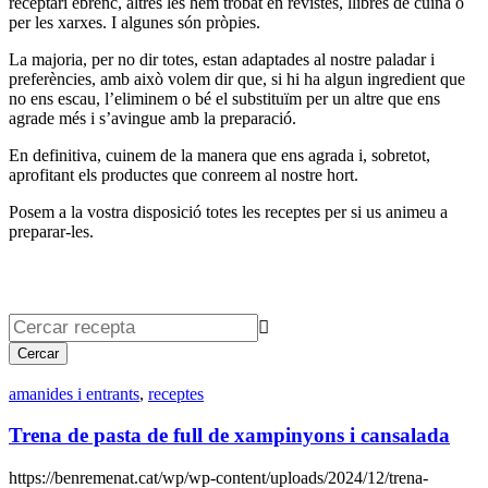
receptari ebrenc, altres les hem trobat en revistes, llibres de cuina o
per les xarxes. I algunes són pròpies.
La majoria, per no dir totes, estan adaptades al nostre paladar i
preferències, amb això volem dir que, si hi ha algun ingredient que
no ens escau, l’eliminem o bé el substituïm per un altre que ens
agrade més i s’avingue amb la preparació.
En definitiva, cuinem de la manera que ens agrada i, sobretot,
aprofitant els productes que conreem al nostre hort.
Posem a la vostra disposició totes les receptes per si us animeu a
preparar-les.

amanides i entrants
,
receptes
Trena de pasta de full de xampinyons i cansalada
https://benremenat.cat/wp/wp-content/uploads/2024/12/trena-