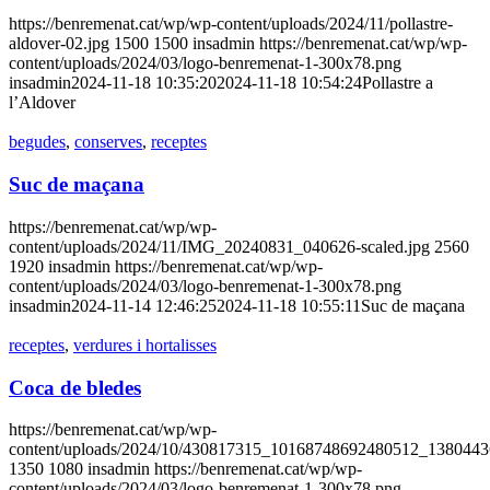
https://benremenat.cat/wp/wp-content/uploads/2024/11/pollastre-
aldover-02.jpg
1500
1500
insadmin
https://benremenat.cat/wp/wp-
content/uploads/2024/03/logo-benremenat-1-300x78.png
insadmin
2024-11-18 10:35:20
2024-11-18 10:54:24
Pollastre a
l’Aldover
begudes
,
conserves
,
receptes
Suc de maçana
https://benremenat.cat/wp/wp-
content/uploads/2024/11/IMG_20240831_040626-scaled.jpg
2560
1920
insadmin
https://benremenat.cat/wp/wp-
content/uploads/2024/03/logo-benremenat-1-300x78.png
insadmin
2024-11-14 12:46:25
2024-11-18 10:55:11
Suc de maçana
receptes
,
verdures i hortalisses
Coca de bledes
https://benremenat.cat/wp/wp-
content/uploads/2024/10/430817315_10168748692480512_1380443
1350
1080
insadmin
https://benremenat.cat/wp/wp-
content/uploads/2024/03/logo-benremenat-1-300x78.png