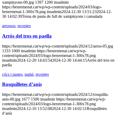
xampinyons-00.jpg
1397
1200
insadmin
https://benremenat.cat/wp/wp-content/uploads/2024/03/logo-
benremenat-1-300x78.png
insadmin
2024-12-30 13:51:23
2024-12-
30 14:02:39
Trena de pasta de full de xampinyons i cansalada
arrossos
,
receptes
Arròs del tros en paella
https://benremenat.cat/wp/wp-content/uploads/2024/12/arros-05.jpg
1333
1000
insadmin
https://benremenat.cat/wp/wp-
content/uploads/2024/03/logo-benremenat-1-300x78.png
insadmin
2024-12-20 14:43:54
2024-12-30 14:44:15
Arròs del tros en
paella
cócs i pastes
,
nadal
,
receptes
Rosquilletes d’anís
https://benremenat.cat/wp/wp-content/uploads/2024/12/rosquilla-
anis-00.jpg
1677
1500
insadmin
https://benremenat.cat/wp/wp-
content/uploads/2024/03/logo-benremenat-1-300x78.png
insadmin
2024-12-10 13:52:08
2024-12-30 14:02:11
Rosquilletes
d’anís