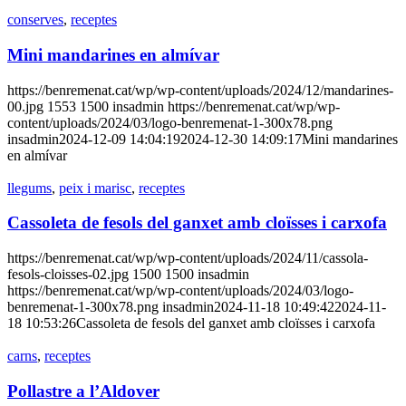
conserves
,
receptes
Mini mandarines en almívar
https://benremenat.cat/wp/wp-content/uploads/2024/12/mandarines-
00.jpg
1553
1500
insadmin
https://benremenat.cat/wp/wp-
content/uploads/2024/03/logo-benremenat-1-300x78.png
insadmin
2024-12-09 14:04:19
2024-12-30 14:09:17
Mini mandarines
en almívar
llegums
,
peix i marisc
,
receptes
Cassoleta de fesols del ganxet amb cloïsses i carxofa
https://benremenat.cat/wp/wp-content/uploads/2024/11/cassola-
fesols-cloisses-02.jpg
1500
1500
insadmin
https://benremenat.cat/wp/wp-content/uploads/2024/03/logo-
benremenat-1-300x78.png
insadmin
2024-11-18 10:49:42
2024-11-
18 10:53:26
Cassoleta de fesols del ganxet amb cloïsses i carxofa
carns
,
receptes
Pollastre a l’Aldover