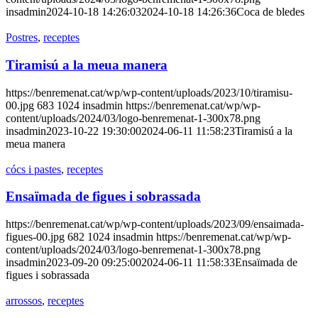
insadmin
2024-10-18 14:26:03
2024-10-18 14:26:36
Coca de bledes
Postres
,
receptes
Tiramisú a la meua manera
https://benremenat.cat/wp/wp-content/uploads/2023/10/tiramisu-
00.jpg
683
1024
insadmin
https://benremenat.cat/wp/wp-
content/uploads/2024/03/logo-benremenat-1-300x78.png
insadmin
2023-10-22 19:30:00
2024-06-11 11:58:23
Tiramisú a la
meua manera
cócs i pastes
,
receptes
Ensaïmada de figues i sobrassada
https://benremenat.cat/wp/wp-content/uploads/2023/09/ensaimada-
figues-00.jpg
682
1024
insadmin
https://benremenat.cat/wp/wp-
content/uploads/2024/03/logo-benremenat-1-300x78.png
insadmin
2023-09-20 09:25:00
2024-06-11 11:58:33
Ensaïmada de
figues i sobrassada
arrossos
,
receptes